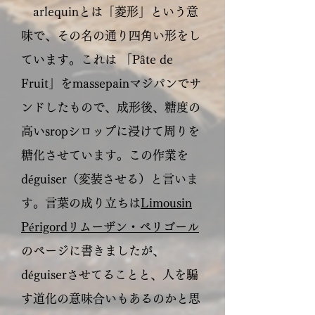
arlequinとは「菱形」という意
味で、その名の通り四角い形をし
ています。これは 「Pâte de
Fruit」をmassepainマジパンでサ
ンドしたもので、成形後、糖度の
高いsropシロップに浸けて周りを
糖化させています。この作業を
déguiser（変装させる）と言いま
す。言葉の成り立ちは
Limousin
Périgordリムーザン・ペリゴール
のページに書きましたが、
déguiserさせてることと、人を騙
す道化の意味合いもあるのかと思