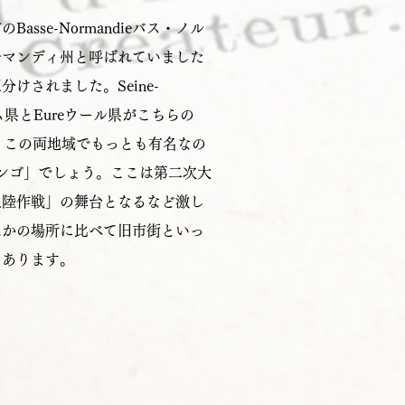
sse-Normandieバス・ノル
ルマンディ州と呼ばれていました
けされました。Seine-
ーム県とEureウール県がこちらの
ります。この両地域でもっとも有名なの
リンゴ」でしょう。ここは第二次大
上陸作戦」の舞台となるなど激し
ほかの場所に比べて旧市街といっ
もあります。