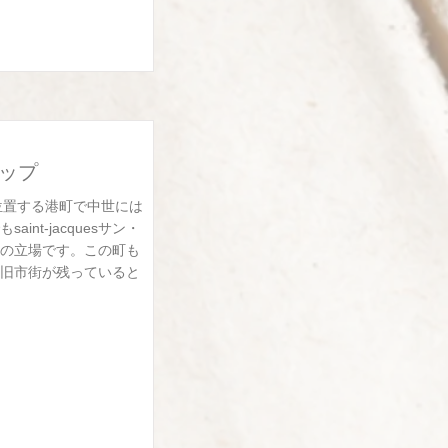
エップ
に位置する港町で中世には
nt-jacquesサン・
の立場です。この町も
旧市街が残っていると