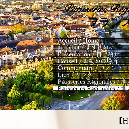
Pâtisseries
Régi
​フラン
Accueil / Home
au début / まず初めに
Présentation / 自己紹介
Conseil / お勧めの場所
Commentaire / コメント
Lien / リンク
Pâtisseries Régional
Pâtisseries Régional
​【