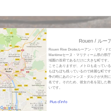
Rouen / ルー
Rouen Rive Droiteルーアン・リヴ・
Maritimeセーヌ・マリティーム県の
域圏の首府であるだけに大きな町です。
こそこありますが、メトロも走っている
もぼちぼち残っているので綺麗な町です
争の時にあのジャンヌ・ダルクが火刑に
名です。そのため、彼女の名を冠した教
いです。
Plus d'info