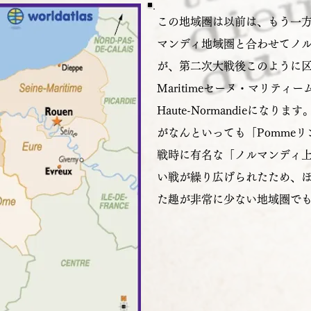
この地域圏は以前は、もう一方のBa
マンディ地域圏と合わせてノ
が、第二次大戦後このように区分
Maritimeセーヌ・マリティ
Haute-Normandieにな
がなんといっても「Pomme
戦時に有名な「ノルマンディ
い戦が繰り広げられたため、
た趣が非常に少ない地域圏で