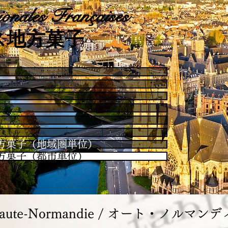
onales Françaises
ス地方菓子
es / 地方菓子（地域圏単位）
es / 地方菓子（都市単位）
Haute-Normandie / オート・ノルマン