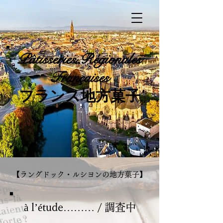
Pâtisseries
Régionales
Françaises
​フランス地方菓子
​【ラングドック・ルシヨンの地方菓子】
à l’étude……… / 調査中