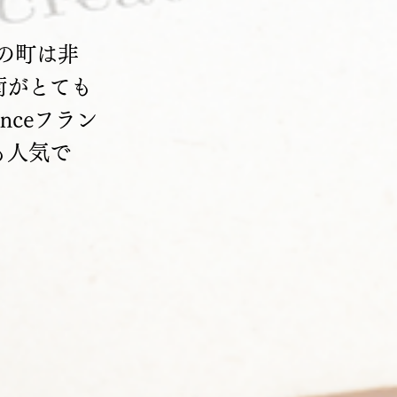
この町は非
街がとても
ranceフラン
も人気で