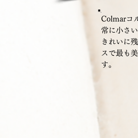
Colma
常に小さい
きれいに残ってい
スで最も美
す。