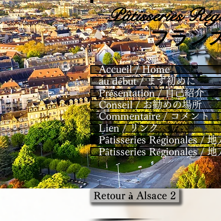
Pâtisseries
Régi
​フラン
Accueil / Home
au début / まず初めに
Présentation / 自己紹介
Conseil / お勧めの場所
Commentaire / コメント
Lien / リンク
Pâtisseries Régional
Pâtisseries Régional
Retour à Alsace 2