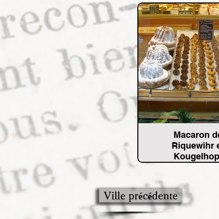
Macaron d
Riquewihr 
Kougelhop
Ville précédente