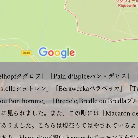
opfクグロフ」「Pain d’Epiceパン・デピス」「Pret
hristolleシュトレン」「Beraweckaベラベッカ」「T
 ou Bon homme」「Bredele,Bredle ou B
に見られました。また、この町には「Macaron de 
がありました。こちらは現在もてはやされているよ
であり、blanc d’œuf卵白とamandeアーモン