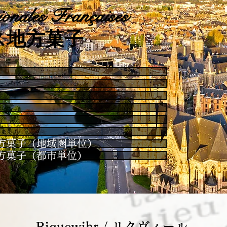
onales Françaises
ス地方菓子
es / 地方菓子（地域圏単位）
es / 地方菓子（都市単位）
Riquewihr / リクヴィール