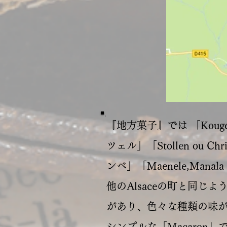
『地方菓子』では 「Kougelh
ツェル」「Stollen ou C
ンベ」「Maenele,Manala
他のAlsaceの町と同じよう
があり、色々な種類の味
シンプルな「Macaron」