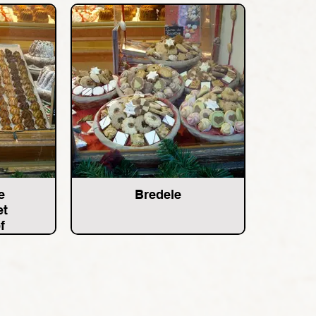
e
Bredele
et
f