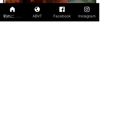
初めに……
ABVT
Facebook
Instagram
Berawecka et Cristollen