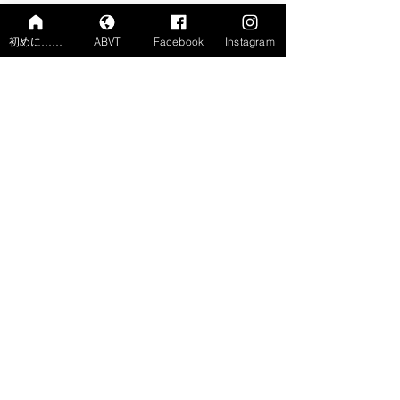
初めに……
ABVT
Facebook
Instagram