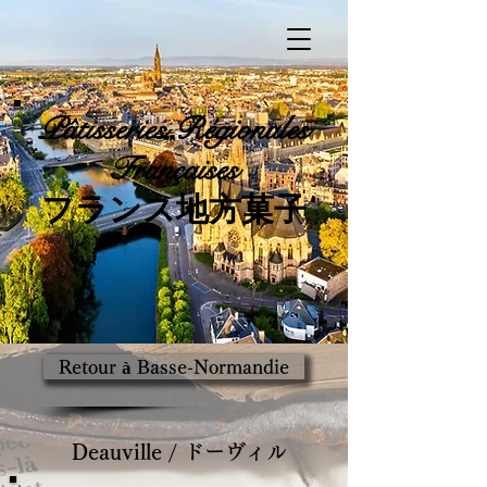
Pâtisseries
Régionales
Françaises
​フランス地方菓子
Retour à Basse-Normandie
Deauville / ドーヴィル