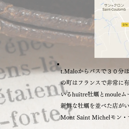
t.Maloからバスで３
の町はフランスで非常に有
いるhuître牡蠣とmo
新鮮な牡蠣を並べた店が
Mont Saint Mich