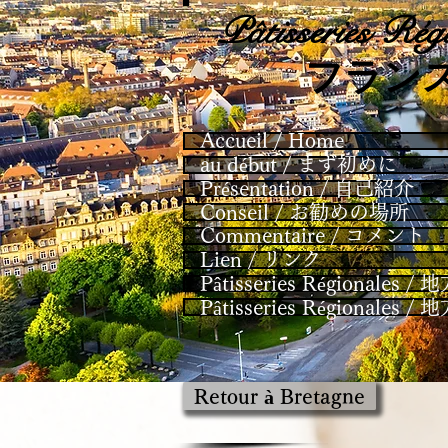
Pâtisseries
Régi
​フラン
Accueil / Home
au début / まず初めに
Présentation / 自己紹介
Conseil / お勧めの場所
Commentaire / コメント
Lien / リンク
Pâtisseries Régional
Pâtisseries Régional
Retour à Bretagne