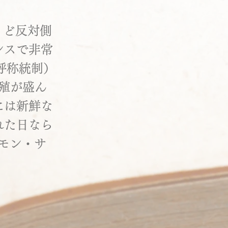
うど反対側
ンスで非常
呼称統制）
養殖が盛ん
には新鮮な
れた日なら
lモン・サ