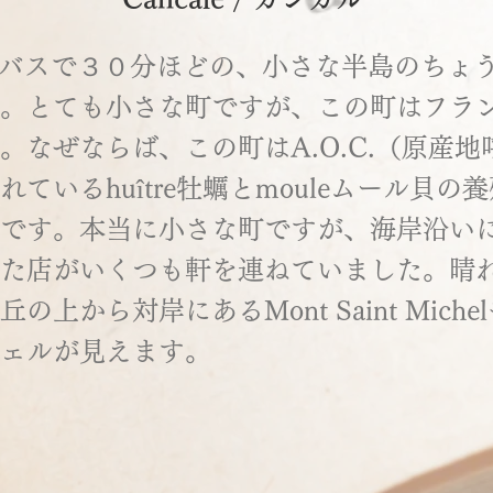
oからバスで３０分ほどの、小さな半島のちょ
。とても小さな町ですが、この町はフラ
。なぜならば、この町はA.O.C.（原産地
ているhuître牡蠣とmouleムール貝の
です。本当に小さな町ですが、海岸沿い
た店がいくつも軒を連ねていました。晴
の上から対岸にあるMont Saint Miche
ェルが見えます。