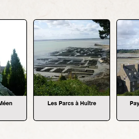
 Méen
Les Parcs à Huître
Pay