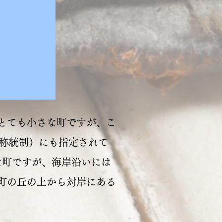
。とても小さな町ですが、こ
呼称統制）にも指定されて
さな町ですが、海岸沿いには
町の丘の上から対岸にある