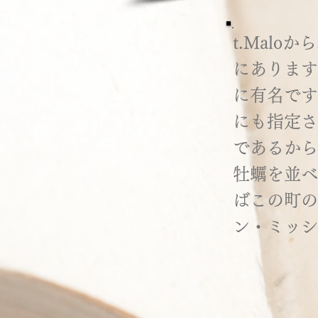
t.Mal
にあります
に有名です
にも指定され
であるから
牡蠣を並べ
ばこの町の丘
ン・ミッシ