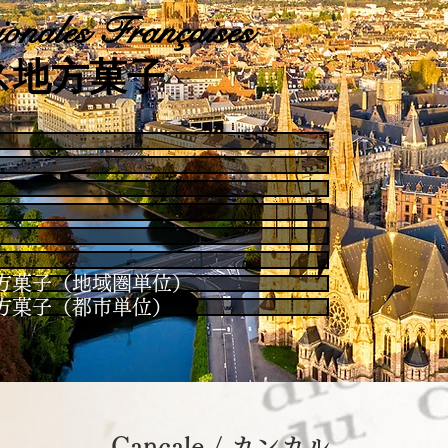
onales Françaises
ス地方菓子
es / 地方菓子（地域圏単位）
es / 地方菓子（都市単位）
Cancale / カンカル