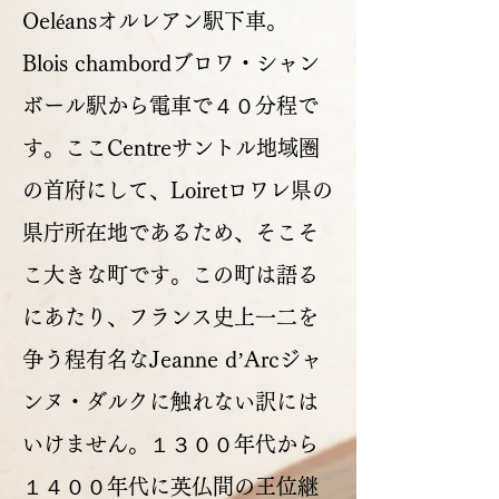
Oeléansオルレアン駅下車。
Blois chambordブロワ・シャン
ボール駅から電車で４０分程で
す。ここCentreサントル地域圏
の首府にして、Loiretロワレ県の
県庁所在地であるため、そこそ
こ大きな町です。この町は語る
にあたり、フランス史上一二を
争う程有名なJeanne d’Arcジャ
ンヌ・ダルクに触れない訳には
いけません。１３００年代から
１４００年代に英仏間の王位継