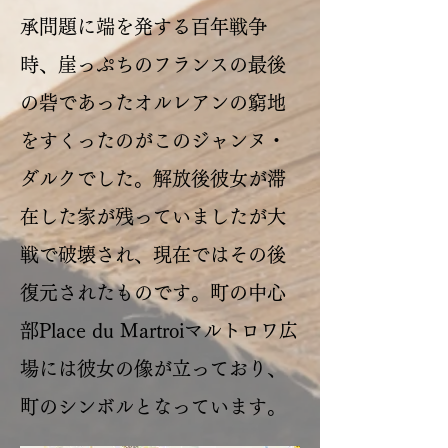
承問題に端を発する百年戦争
時、崖っぷちのフランスの最後
の砦であったオルレアンの窮地
をすくったのがこのジャンヌ・
ダルクでした。解放後彼女が滞
在した家が残っていましたが大
戦で破壊され、現在ではその後
復元されたものです。町の中心
部Place du Martroiマルトロワ広
場には彼女の像が立っており、
町のシンボルとなっています。