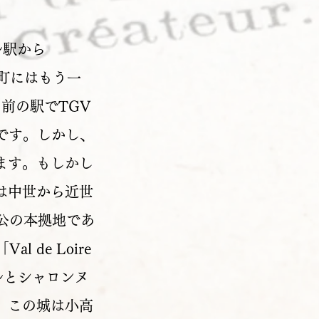
トル駅から
町にはもう一
いう名前の駅でTGV
弱です。しかし、
ます。もしかし
は中世から近世
・公の本拠地であ
l de Loire
ロワールとシャロンヌ
。この城は小高