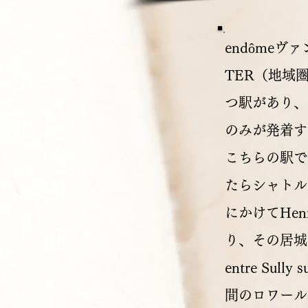
endômeヴ
TER（地域
つ駅があり、Gar
のみが発着する
こちらの駅で
たらシャトル
にかけてHe
り、その居城であ
entre Sul
間のロワール