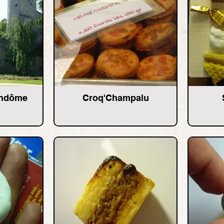
endôme
Croq'Champalu