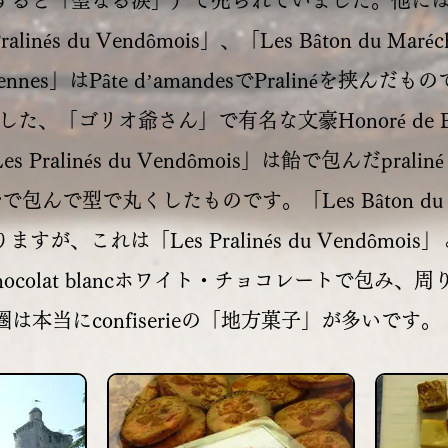
（直訳すると「聖なる涙」）で売られていました。他には「Les
 Pralinés du Vendômois」、「Les Bâton du
alzaciennes」はPâte d’amandesでPraliné
した、「ゴリオ爺さん」で有名な文豪Honoré de 
alinés du Vendômois」は飴で包んだpraliné
た飴で包んで型で丸くしたものです。「Les Bâton du
れは「Les Pralinés du Vendômois」と同じ様
、chocolat blancホワイト・チョコレートで包
圏は本当にconfiserieの「地方菓子」が多いです。