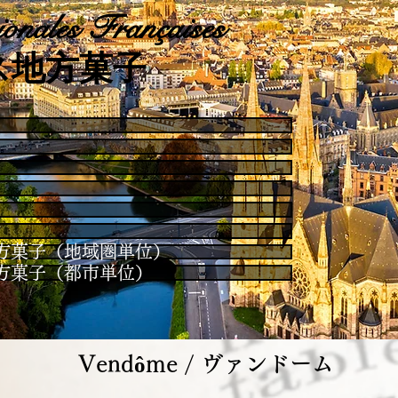
onales Françaises
ス地方菓子
es / 地方菓子（地域圏単位）
es / 地方菓子（都市単位）
Vendôme / ヴァンドーム