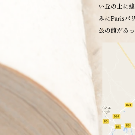
い丘の上に建
みにParis
公の館があっ