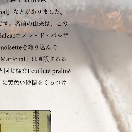
 Friandises
 Maréchal」などがありました。
を挟んだものです。名前の由来は、この
Balzacオノレ・ド・バルザ
 noisetteを織り込んで
 Maréchal」は直訳するる
なFeuilleté praliné
み、周りに黄色い砂糖をくっつけ