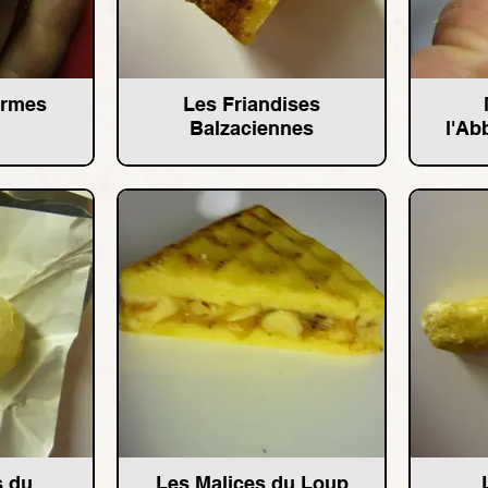
armes
Les Friandises
Balzaciennes
l'Ab
s du
Les Malices du Loup