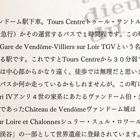
ァンドーム駅下車。Tours Centreトゥール・サン
圏急行）かその運営するバスで１時間程です。この
e de Vendôme-Villiers sur Loir TGVと
駅です。これですとTours Centreから３０分
は中心部からかなり遠く、徒歩では無理だと思い
バスか何か走っているかもしれませんが。この町
nri IVアンリ４世の家系にあたるヴァンドーム伯
ったChâteau de Vendômeヴァンドーム城は 「Va
ly sur Loire et Chalonnesシュリー・スュル・
渓谷」の一部として世界遺産に登録されています