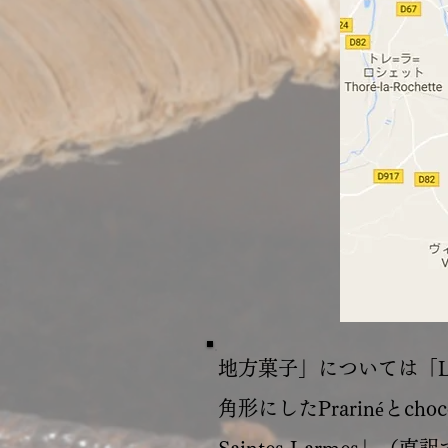
地方菓子」については「Les C
角形にしたPrarinéとc