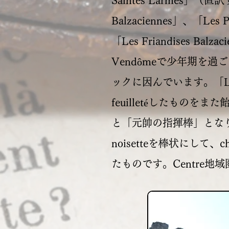
Saintes Larmes」
Balzaciennes」、「Les
「Les Friandises B
Vendômeで少年期を過ご
ックに因んでいます。「Les Pr
feuilletéしたものをま
と「元帥の指揮棒」となりますが、こ
noisetteを棒状にして
たものです。Centre地域