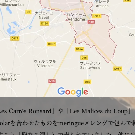
arrés Ronsard」や「Les Malices du 
hocolatを合わせたものをmeringueメレンゲで包