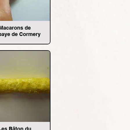
Macarons de
baye de Cormery
Les Bâton du