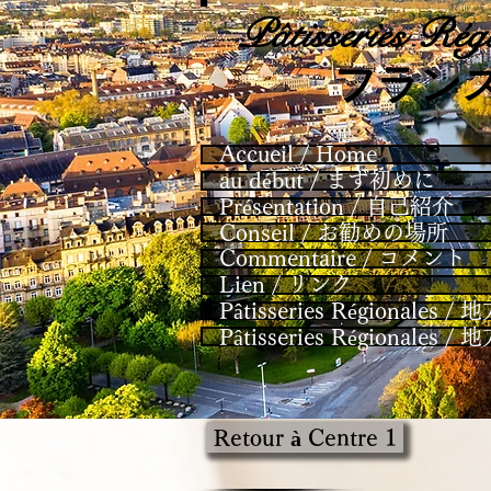
Pâtisseries
Régi
​フラン
Accueil / Home
au début / まず初めに
Présentation / 自己紹介
Conseil / お勧めの場所
Commentaire / コメント
Lien / リンク
Pâtisseries Régional
Pâtisseries Régional
Retour à Centre 1