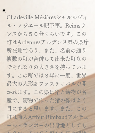
Charleville Mézièresシャルルヴィ
ル・メジエール駅下車。Reimsラ
ンスから５０分くらいです。この
町はArdennesアルデンヌ県の県庁
所在地であり、また、名前の通り
複数の町が合併して出来た町なの
でそれなりの大きさを持っていま
す。この町では３年に一度、世界
最大の人形劇フェスティバルが開
かれます。この県は猪と鋳物が名
産で、鋳物で作った猪の像はよく
目にすると思います。また、この
町は詩人Arthur Rimbaudアルチュ
ール・ランボーの出身地としても