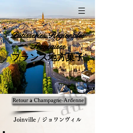
Pâtisseries
Régionales
Françaises
​フランス地方菓子
Retour à Champagne-Ardenne
Joinville / ジョワンヴィル