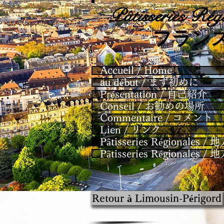
Pâtisseries
Régi
​フラン
Accueil / Home
au début / まず初めに
Présentation / 自己紹介
Conseil / お勧めの場所
Commentaire / コメント
Lien / リンク
Pâtisseries Régional
Pâtisseries Régional
Retour à Limousin-Périgord