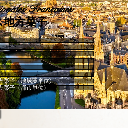
onales Françaises
ス地方菓子
es / 地方菓子（地域圏単位）
es / 地方菓子（都市単位）