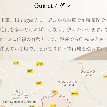
Guéret / ゲレ
レ駅下車。Limogesリモージュから電車で１時間程
宅街を歩かなければいけなく、少々かかります。古
ラ・マルシュ伯領の首都として、現在でもCreuzeク
栄えている町で、それなりに旧市街地も残ってい