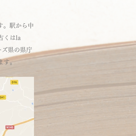
です。駅から中
くはla
ルーズ県の県庁
ます。