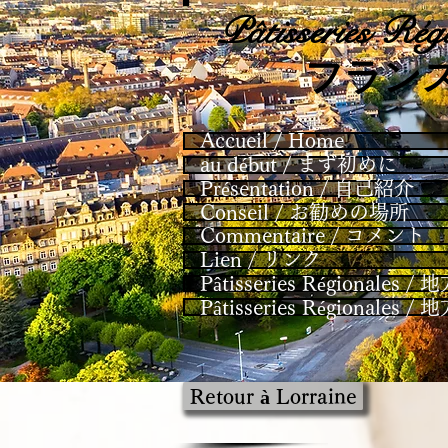
Pâtisseries
Régi
​フラン
Accueil / Home
au début / まず初めに
Présentation / 自己紹介
Conseil / お勧めの場所
Commentaire / コメント
Lien / リンク
Pâtisseries Régional
Pâtisseries Régional
Retour à Lorraine