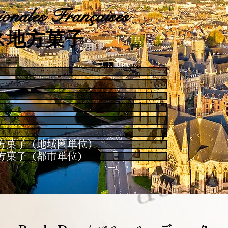
onales Françaises
ス地方菓子
es / 地方菓子（地域圏単位）
es / 地方菓子（都市単位）