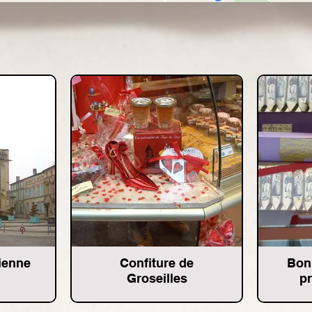
tienne
Confiture de
Bonb
Groseilles
pr