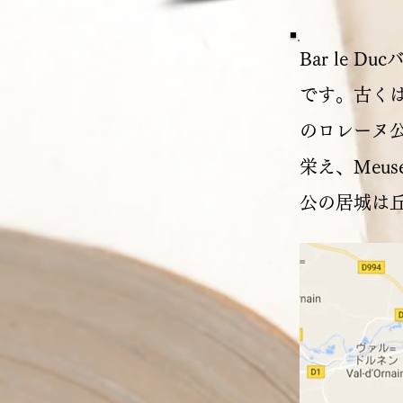
Bar le
です。古く
のロレーヌ公で
栄え、Meu
公の居城は