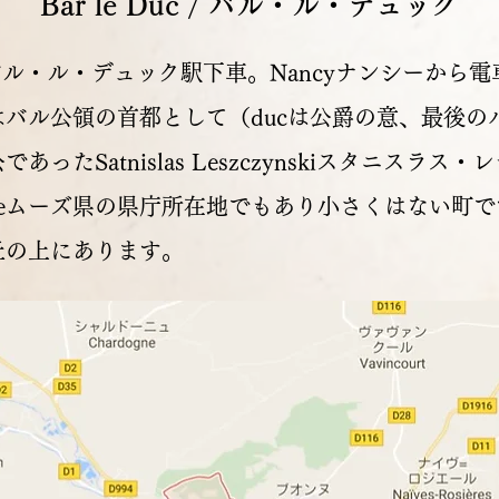
Bar le Duc / バル・ル・デュック
 Ducバル・ル・デュック駅下車。Nancyナンシーから
はバル公領の首都として（ducは公爵の意、最後の
あったSatnislas Leszczynskiスタニスラス
seムーズ県の県庁所在地でもあり小さくはない町
丘の上にあります。