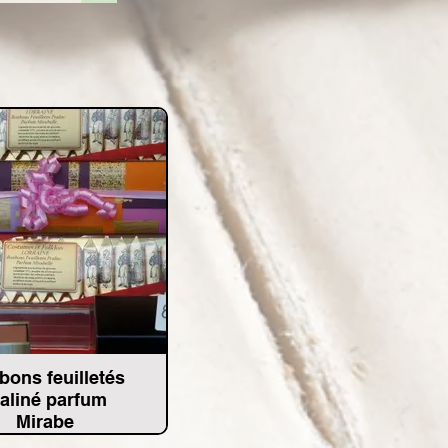
ons feuilletés
aliné parfum
Mirabe