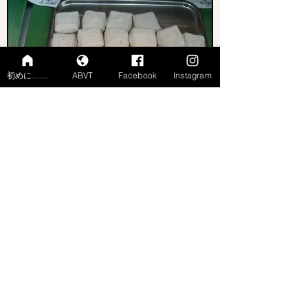
初めに……
ABVT
Facebook
Instagram
Pain d'anis