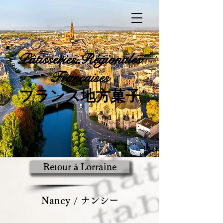
Pâtisseries
Régionales
Françaises
​フランス地方菓子
Retour à Lorraine
Nancy / ナンシー