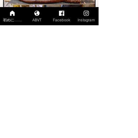
初めに……
ABVT
Facebook
Instagram
Fougasse
Ville précédente
Ville suivante