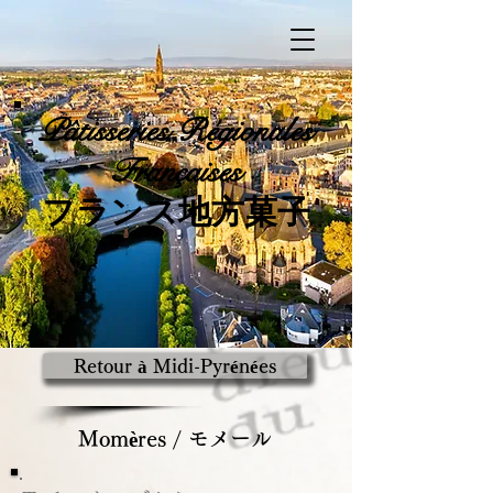
Pâtisseries
Régionales
Françaises
​フランス地方菓子
Retour à Midi-Pyrénées
Momères / モメール