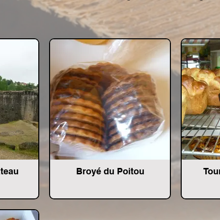
teau
Broyé du Poitou
Tou