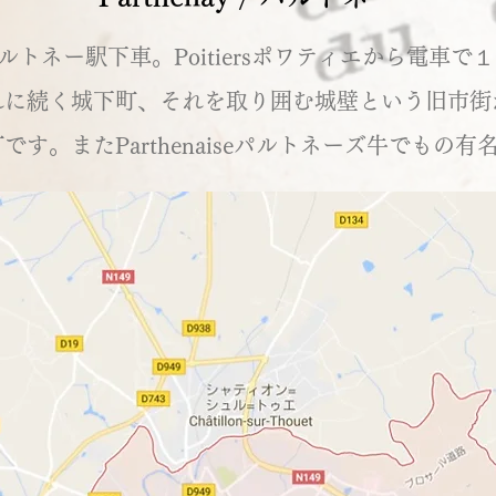
ayパルトネー駅下車。Poitiersポワティエから電車
れに続く城下町、それを取り囲む城壁という旧市街
です。またParthenaiseパルトネーズ牛でもの有