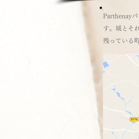
Parthen
す。城とそ
残っている町