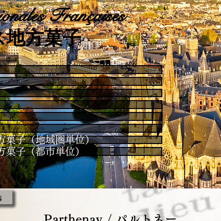
onales Françaises
ス地方菓子
es / 地方菓子（地域圏単位）
es / 地方菓子（都市単位）
s
Parthenay / パルトネー