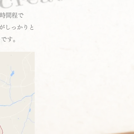
で１時間程で
がしっかりと
名です。