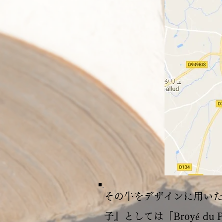
その牛をデザインに用いた「La 
子』としては「Broyé du P