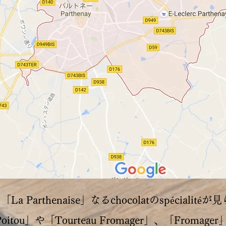
Parthenaise」なるchocolatのspéciali
oitou」や「Tourteau Fromager」、「From