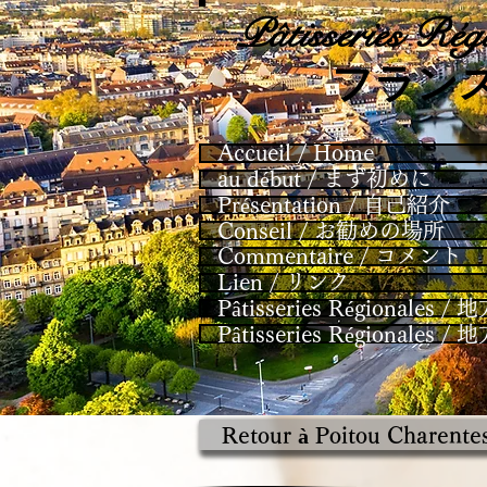
Pâtisseries
Régi
​フラン
Accueil / Home
au début / まず初めに
Présentation / 自己紹介
Conseil / お勧めの場所
Commentaire / コメント
Lien / リンク
Pâtisseries Régional
Pâtisseries Régional
Retour à Poitou Charente