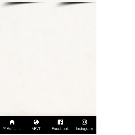
初めに……
ABVT
Facebook
Instagram