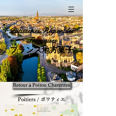
Pâtisseries
Régionales
Françaises
​フランス地方菓子
Retour à Poitou Charentes
Poitiers / ポワティエ