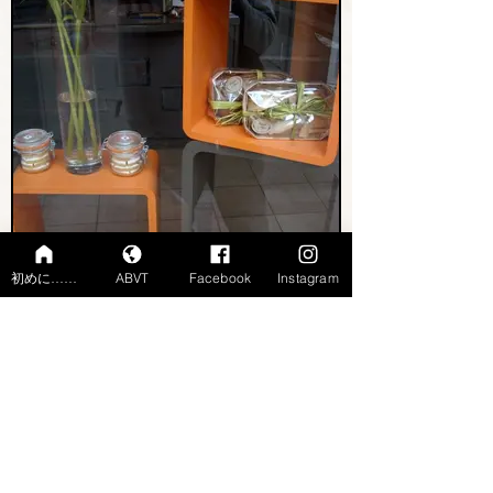
初めに……
ABVT
Facebook
Instagram
Calisson
Ville précédente
Ville suivante