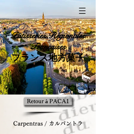
Pâtisseries
Régionales
Françaises
​フランス地方菓子
Retour à PACA1
Carpentras / カルパントラ