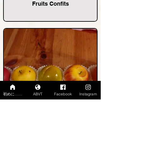
Fruits Confits
初めに……
ABVT
Facebook
Instagram
Pâte d'Amande