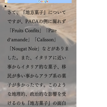
さて、『地方菓子』について
ですが、PACAの例に漏れず
「Fruits Confits」「Pâte
d’amande」「Calisson」
「Nougat Noir」などがありま
した。また、イタリアに近い
事からイタリア的な菓子、移
民が多い事からアラブ系の菓
子が多かったです。このよう
な地理的、政治的な影響を受
けるのも『地方菓子』の面白