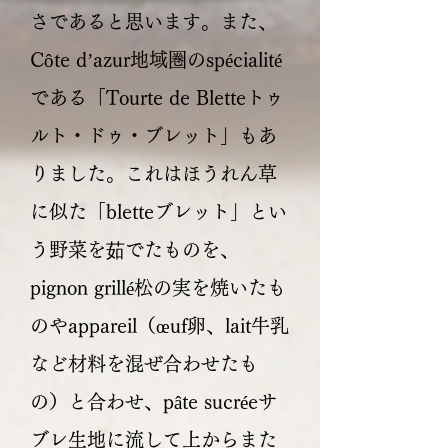
さであると思います。また、
Côte d’azur地域圏のspécialité
である「Tourte de Bletteトゥ
ルト・ドゥ・ブレット」もあ
りました。これはほうれん草
に似た「bletteブレット」とい
う野菜を茹でたものを、
pignon grillé松の実を焼いたも
のやappareil（œuf卵、lait牛乳
など材料を混ぜ合わせたも
の）と合わせ、pâte sucréeサ
ブレ生地に流して上からまた