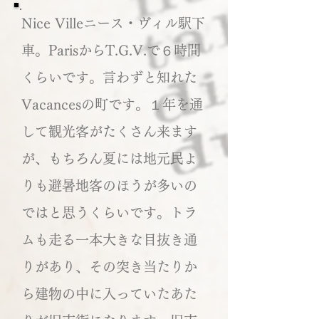
Nice Villeニース・ヴィル駅下
車。ParisからT.G.V.で６時間
くらいです。言わずと知れた
Vacancesの町です。１年を通
して観光客がたくさん来ます
が、もちろん夏には地元民よ
りも避暑地客のほうが多いの
ではと思うくらいです。トラ
ムも走る一本大きな目抜き通
りがあり、その突き当たりか
ら建物の中に入っていたあた