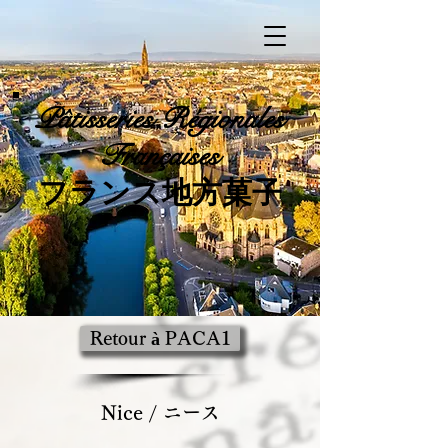
Pâtisseries
Régionales
Françaises
​フランス地方菓子
Retour à PACA1
Nice / ニース