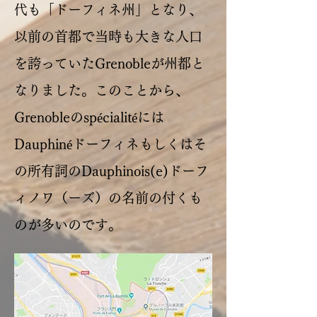
代も「ドーフィネ州」となり、
以前の首都で当時も大きな人口
を誇っていたGrenobleが州都と
なりました。このことから、
Grenobleのspécialitéには
Dauphinéドーフィネもしくはそ
の所有詞のDauphinois(e)ドーフ
ィノワ（ーズ）の名前の付くも
のが多いのです。