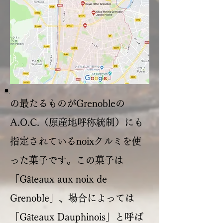
の最たるものがGrenobleの
A.O.C.（原産地呼称統制）にも
指定されているnoixクルミを使
った菓子です。この菓子は
「Gâteaux aux noix de
Grenoble」、場合によっては
「Gâteaux Dauphinois」と呼ば