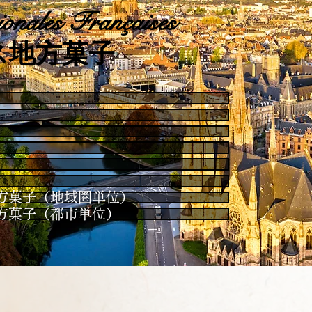
onales Françaises
ス地方菓子
es / 地方菓子（地域圏単位）
es / 地方菓子（都市単位）