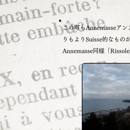
この町もAnnemasseア
りもよりSuisse的な
Annemasse同様「Ri