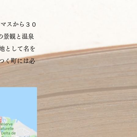
アンヌマスから３０
その景観と温泉
地として名を
のつく町には必