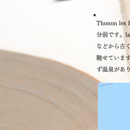
Thonon 
分弱です。l
などから古
馳せています
ず温泉があ