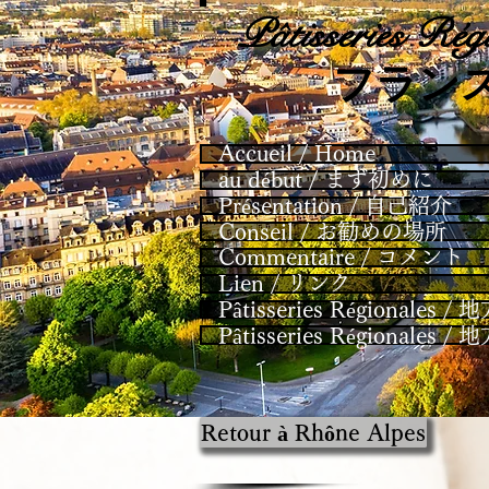
Pâtisseries
Régi
​フラン
Accueil / Home
au début / まず初めに
Présentation / 自己紹介
Conseil / お勧めの場所
Commentaire / コメント
Lien / リンク
Pâtisseries Régional
Pâtisseries Régional
Retour à Rhône Alpes