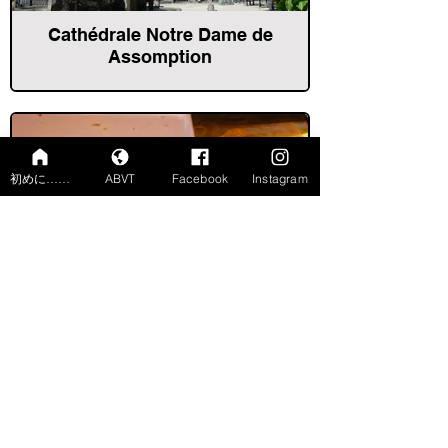
Cathédrale Notre Dame de
Assomption
初めに……
ABVT
Facebook
Instagram
Brioche à la Praline