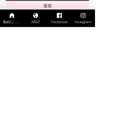
送信
初めに……
ABVT
Facebook
Instagram
Copyright© 2021 Caol KAWATA
tous droits réservés