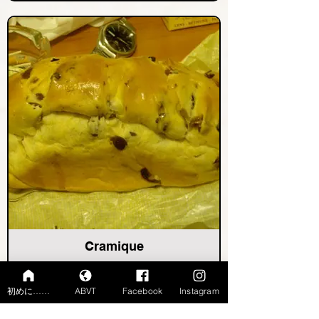
Cramique
初めに……
ABVT
Facebook
Instagram
Ville précédente
Ville suivante