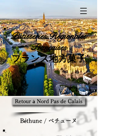
Pâtisseries
Régionales
Françaises
​フランス地方菓子
Retour à Nord Pas de Calais
Béthune / ベチューヌ