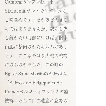
Cambraiカンブレ駅下車。
St.Quentinサン・カンタンから
１時間程です。それほど大きな
町ではありませんが、駅から少
し離れた中心部に行けば、旧市
街風に整備された町並みがあり
ます。ここもやはり大戦の戦禍
にさらされました。この町の
Eglise Saint MartinのBeffroi は
「Beffrois de Belgique et de
Franceベルギーとフランスの鐘
楼群」として世界遺産に登録さ