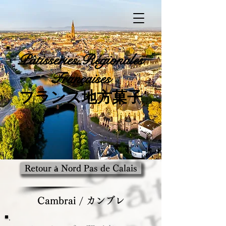
Pâtisseries
Régionales
Françaises
​フランス地方菓子
Retour à Nord Pas de Calais
Cambrai / カンブレ