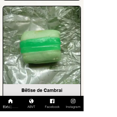
Bêtise de Cambrai
初めに……
ABVT
Facebook
Instagram
Ville précédente
Ville suivante